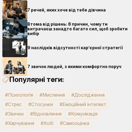
7 речей, яких хоче від тебе дівчина
Втома від рішень: 8 причин, чому ти
витрачаєш занадто багато сил, щоб зробити
вибір
9 наслідків відсутності кар’єрної стратегії
7 звичок людей, з якими комфортно поруч
Популярні теги:
#Психологія
#Мислення
#Дослідження
#Стрес
#Стосунки
#Емоційний інтелект
#Звички
#Відновлення
#Комунікація
#Харчування
#Хобі
#Самооцінка